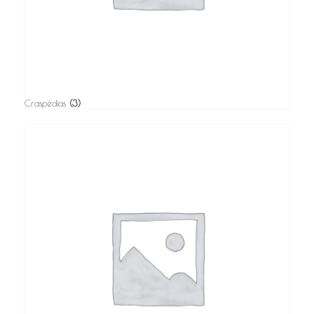
Craspédias
(3)