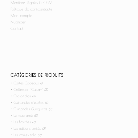
Mentions légales & CGV
Politique de confidentialité
Mon compte
Nuancier
Contact
CATÉGORIES DE PRODUITS
Cartes Cadeaux
(1)
Collection "Gustav"
(3)
Craspédias
(3)
Guirlandes d'étoiles
(4)
Guirlandes Guinguette
(4)
Le macramé
(5)
Les Broches
(7)
Les éditions limités
(3)
Les étoiles solo
(2)