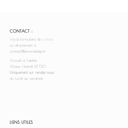
CONTACT :
Via le formulaire de
contact
ou directement à
contact@lemondedejo.fr
Accueil à l’atelier
Alsace, Hoerdt 67720
Uniquement sur rendez-vous
du lundi au vendredi
LIENS UTILES