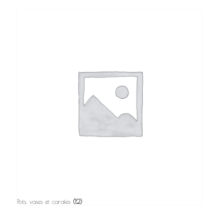
Pots, vases et carafes
(12)