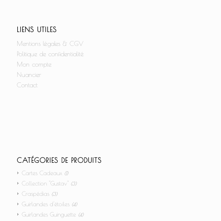
LIENS UTILES
Mentions légales & CGV
Politique de confidentialité
Mon compte
Nuancier
Contact
CATÉGORIES DE PRODUITS
Cartes Cadeaux
(1)
Collection "Gustav"
(3)
Craspédias
(3)
Guirlandes d'étoiles
(4)
Guirlandes Guinguette
(4)