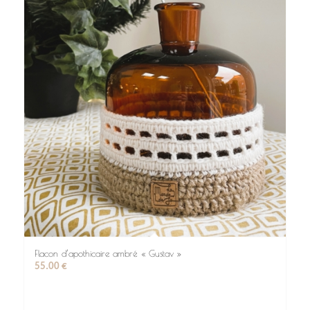
Flacon d’apothicaire ambré « Gustav »
55.00
€