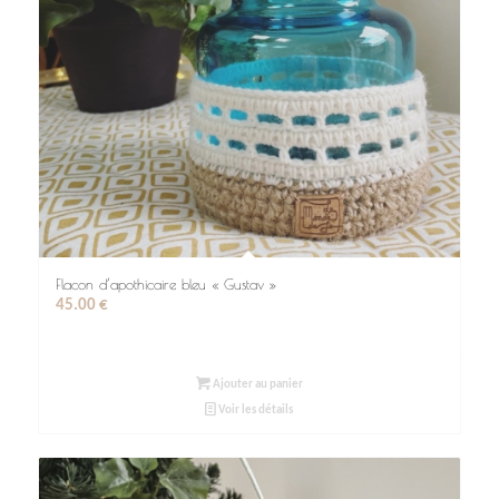
Flacon d’apothicaire bleu « Gustav »
45.00
€
Ajouter au panier
Voir les détails