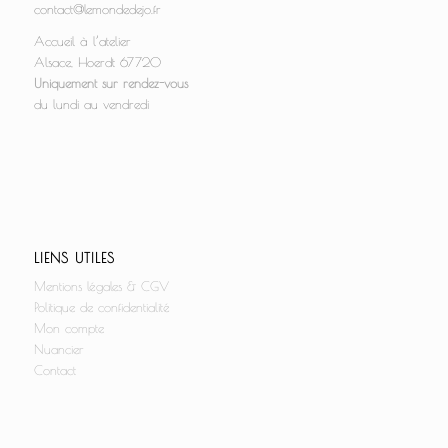
contact@lemondedejo.fr
Accueil à l’atelier
Alsace, Hoerdt 67720
Uniquement sur rendez-vous
du lundi au vendredi
LIENS UTILES
Mentions légales & CGV
Politique de confidentialité
Mon compte
Nuancier
Contact