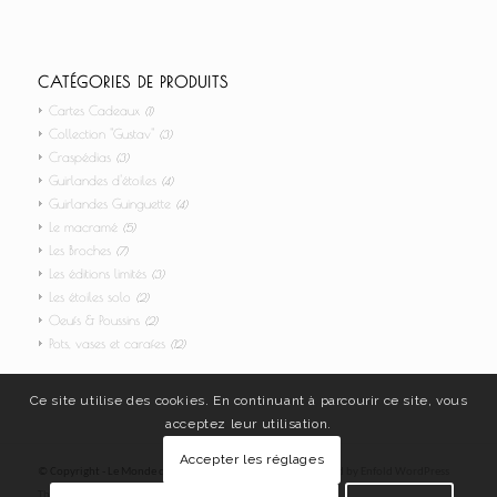
CATÉGORIES DE PRODUITS
Cartes Cadeaux
(1)
Collection "Gustav"
(3)
Craspédias
(3)
Guirlandes d'étoiles
(4)
Guirlandes Guinguette
(4)
Le macramé
(5)
Les Broches
(7)
Les éditions limités
(3)
Les étoiles solo
(2)
Oeufs & Poussins
(2)
Pots, vases et carafes
(12)
Ce site utilise des cookies. En continuant à parcourir ce site, vous
acceptez leur utilisation.
Accepter les réglages
© Copyright - Le Monde de Jo - Tous Droits Réservés -
powered by Enfold WordPress
Theme