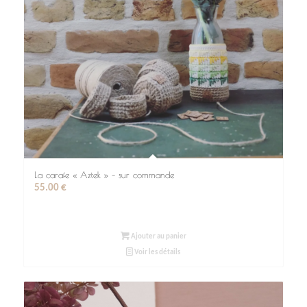
La carafe « Aztek » – sur commande
55.00
€
Ajouter au panier
Voir les détails