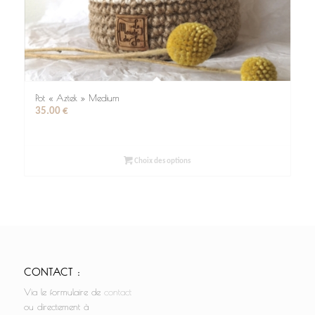
Pot « Aztek » Medium
35.00
€
Choix des options
CONTACT :
Via le formulaire de
contact
ou directement à