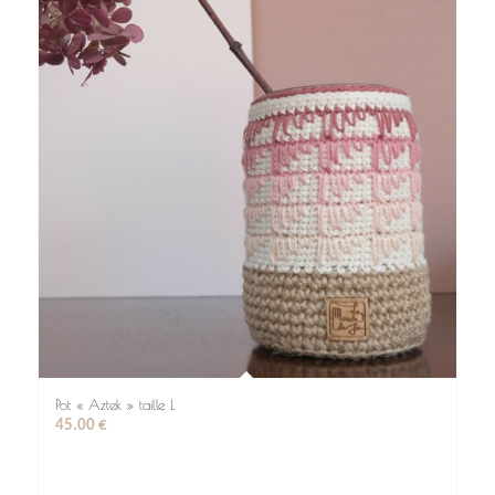
Pot « Aztek » taille L
45.00
€