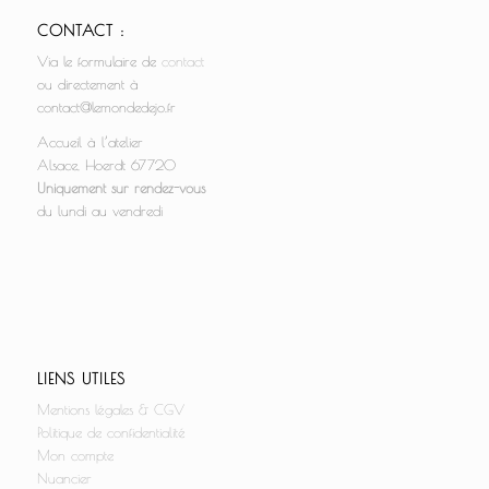
CONTACT :
Via le formulaire de
contact
ou directement à
contact@lemondedejo.fr
Accueil à l’atelier
Alsace, Hoerdt 67720
Uniquement sur rendez-vous
du lundi au vendredi
LIENS UTILES
Mentions légales & CGV
Politique de confidentialité
Mon compte
Nuancier