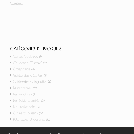
Contact
CATÉGORIES DE PRODUITS
Cartes Cadeaux
(1)
Collection "Gustav"
(3)
Craspédias
(3)
Guirlandes d'étoiles
(4)
Guirlandes Guinguette
(4)
Le macramé
(5)
Les Broches
(7)
Les éditions limités
(3)
Les étoiles solo
(2)
Oeufs & Poussins
(2)
Pots, vases et carafes
(12)