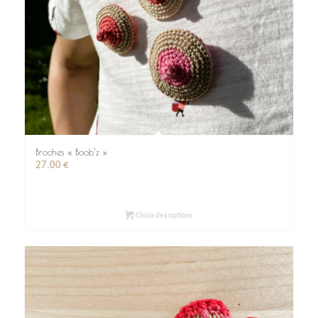
Broches « Boob’z »
27.00
€
Choix des options