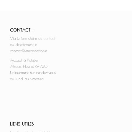
CONTACT :
Via le formulaire de
contact
ou directement à
contact@lemondedejo.fr
Accueil à l’atelier
Alsace, Hoerdt 67720
Uniquement sur rendez-vous
du lundi au vendredi
LIENS UTILES