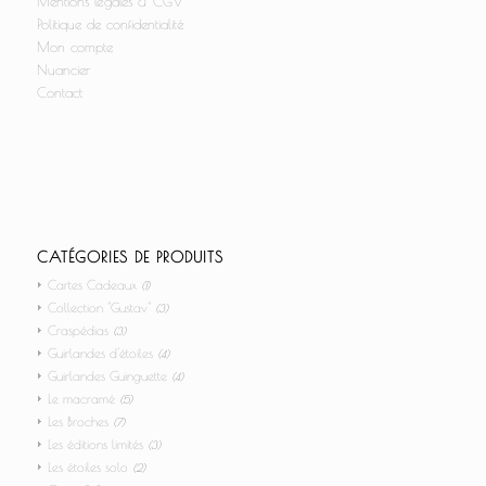
Mentions légales & CGV
Politique de confidentialité
Mon compte
Nuancier
Contact
CATÉGORIES DE PRODUITS
Cartes Cadeaux
(1)
Collection "Gustav"
(3)
Craspédias
(3)
Guirlandes d'étoiles
(4)
Guirlandes Guinguette
(4)
Le macramé
(5)
Les Broches
(7)
Les éditions limités
(3)
Les étoiles solo
(2)