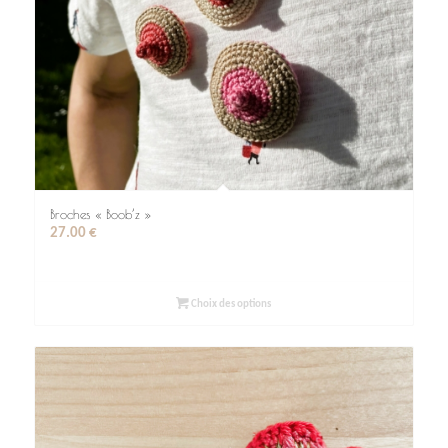
Broches « Boob’z »
27.00
€
Choix des options